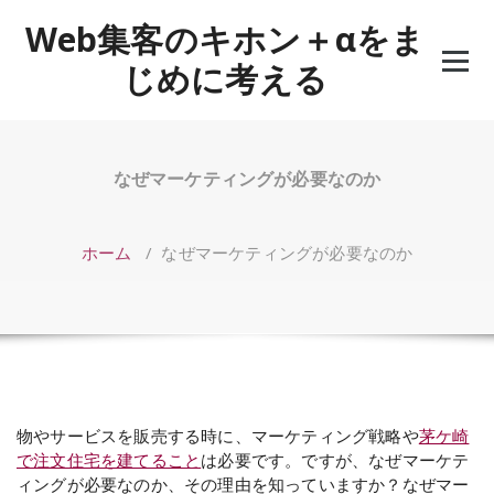
コ
Web集客のキホン＋αをま
ン
テ
じめに考える
ン
ツ
へ
ス
キ
なぜマーケティングが必要なのか
ッ
プ
ホーム
/
なぜマーケティングが必要なのか
物やサービスを販売する時に、マーケティング戦略や
茅ケ崎
で注文住宅を建てること
は必要です。ですが、なぜマーケテ
ィングが必要なのか、その理由を知っていますか？なぜマー